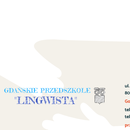
ul
80
Go
te
te
pr