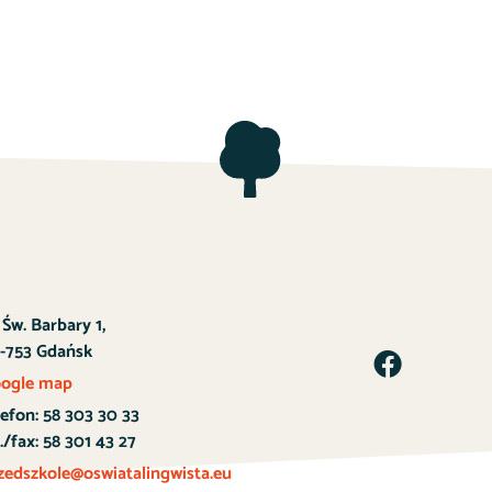
. Św. Barbary 1,
-753 Gdańsk
ogle map
lefon: 58 303 30 33
l./fax: 58 301 43 27
zedszkole@oswiatalingwista.eu